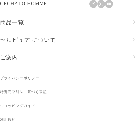
CECHALO HOMME
商品一覧
フェイスケア
セルピュア について
ヘアケア
セルピュアのこだわり
ご案内
メンズ
会社概要
ショップリスト
人気商品
プライバシーポリシー
企業理念
お知らせ
ボディケア
特定商取引法に基づく表記
メルマガ登録
サプリメント
ショッピングガイド
ギフトにおすすめ
利用規約