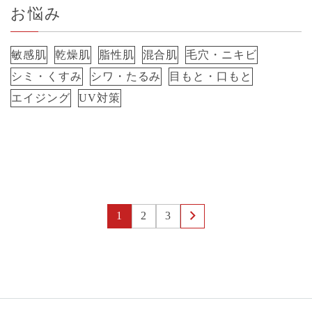
お悩み
敏感肌
乾燥肌
脂性肌
混合肌
毛穴・ニキビ
シミ・くすみ
シワ・たるみ
目もと・口もと
エイジング
UV対策
1
2
3