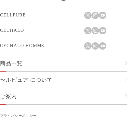
CELLPURE
CECHALO
CECHALO HOMME
商品一覧
フェイスケア
セルピュア について
ヘアケア
セルピュアのこだわり
ご案内
メンズ
会社概要
ショップリスト
人気商品
プライバシーポリシー
企業理念
お知らせ
ボディケア