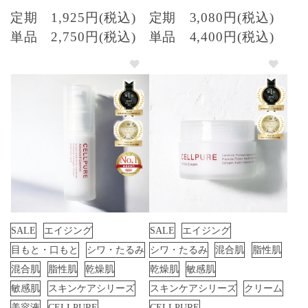
定期
1,925円(税込)
定期
3,080円(税込)
単品
2,750円(税込)
単品
4,400円(税込)
SALE
エイジング
SALE
エイジング
目もと・口もと
シワ・たるみ
シワ・たるみ
混合肌
脂性肌
混合肌
脂性肌
乾燥肌
乾燥肌
敏感肌
敏感肌
スキンケアシリーズ
スキンケアシリーズ
クリーム
美容液
CELLPURE
CELLPURE