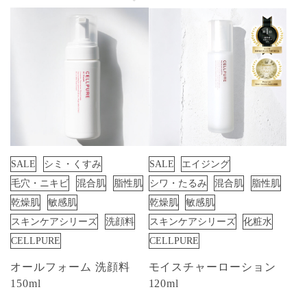
SALE
シミ・くすみ
SALE
エイジング
毛穴・ニキビ
混合肌
脂性肌
シワ・たるみ
混合肌
脂性肌
乾燥肌
敏感肌
乾燥肌
敏感肌
スキンケアシリーズ
洗顔料
スキンケアシリーズ
化粧水
CELLPURE
CELLPURE
オールフォーム 洗顔料
モイスチャーローション
150ml
120ml