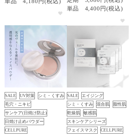
単品
4,180円(税込)
単品
4,400円(税込)
SALE
UV対策
シミ・くすみ
SALE
エイジング
毛穴・ニキビ
シミ・くすみ
混合肌
脂性肌
サンケア(日焼け防止)
乾燥肌
敏感肌
日焼け止めパウダー
スキンケアシリーズ
CELLPURE
フェイスマスク
CELLPURE