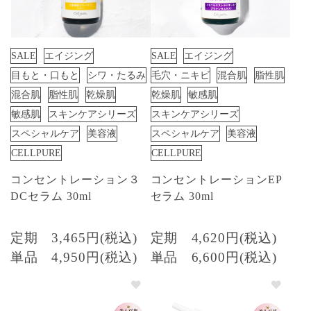
SALE
エイジング
SALE
エイジング
目もと・口もと
シワ・たるみ
毛穴・ニキビ
混合肌
脂性肌
混合肌
脂性肌
乾燥肌
乾燥肌
敏感肌
敏感肌
スキンケアシリーズ
スキンケアシリーズ
スペシャルケア
美容液
スペシャルケア
美容液
CELLPURE
CELLPURE
コンセントレーション３
コンセントレーションEP
DCセラム 30ml
セラム 30ml
定期
3,465円(税込)
定期
4,620円(税込)
単品
4,950円(税込)
単品
6,600円(税込)