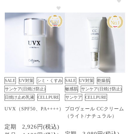
SALE
UV対策
シミ・くすみ
SALE
UV対策
乾燥肌
サンケア(日焼け防止)
敏感肌
サンケア(日焼け防止)
日焼け止め乳液
CELLPURE
サンケア
CELLPURE
UVX（SPF50、PA++++）
プロヴェール CCクリーム
（ライト/ナチュラル）
定期
2,926円(税込)
定期
3,080円(税込)