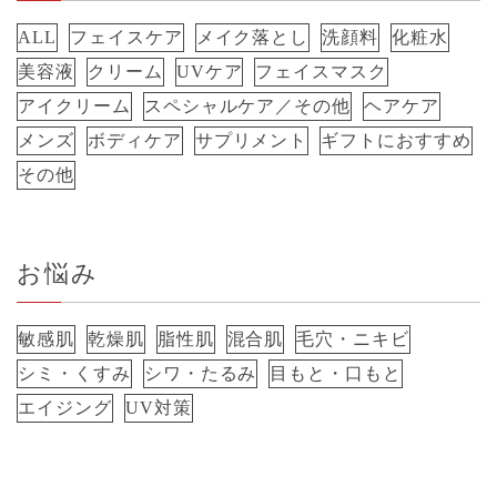
ALL
フェイスケア
メイク落とし
洗顔料
化粧水
美容液
クリーム
UVケア
フェイスマスク
アイクリーム
スペシャルケア／その他
ヘアケア
メンズ
ボディケア
サプリメント
ギフトにおすすめ
その他
お悩み
敏感肌
乾燥肌
脂性肌
混合肌
毛穴・ニキビ
シミ・くすみ
シワ・たるみ
目もと・口もと
エイジング
UV対策