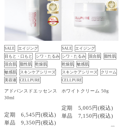
SALE
エイジング
SALE
エイジング
目もと・口もと
シワ・たるみ
シワ・たるみ
混合肌
脂性肌
混合肌
脂性肌
乾燥肌
乾燥肌
敏感肌
敏感肌
スキンケアシリーズ
スキンケアシリーズ
クリーム
美容液
CELLPURE
CELLPURE
アドバンスドエッセンス
ホワイトクリーム 50g
30ml
定期
5,005円(税込)
定期
6,545円(税込)
単品
7,150円(税込)
単品
9,350円(税込)