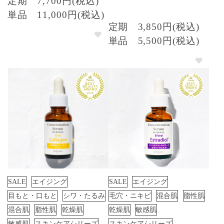
定期
7,700円(税込)
単品
11,000円(税込)
定期
3,850円(税込)
単品
5,500円(税込)
SALE
エイジング
SALE
エイジング
目もと・口もと
シワ・たるみ
毛穴・ニキビ
混合肌
脂性肌
混合肌
脂性肌
乾燥肌
乾燥肌
敏感肌
敏感肌
スキンケアシリーズ
スキンケアシリーズ