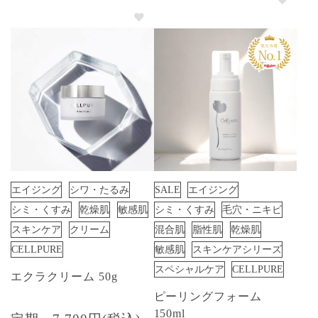
エイジング
シワ・たるみ
SALE
エイジング
シミ・くすみ
乾燥肌
敏感肌
シミ・くすみ
毛穴・ニキビ
スキンケア
クリーム
混合肌
脂性肌
乾燥肌
CELLPURE
敏感肌
スキンケアシリーズ
スペシャルケア
CELLPURE
エクラクリーム 50g
ピーリングフォーム
150ml