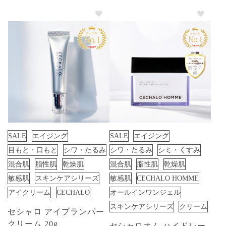
SALE
エイジング
SALE
エイジング
目もと・口もと
シワ・たるみ
シワ・たるみ
シミ・くすみ
混合肌
脂性肌
乾燥肌
混合肌
脂性肌
乾燥肌
敏感肌
スキンケアシリーズ
敏感肌
CECHALO HOMME
アイクリーム
CECHALO
オールインワンジェル
スキンケアシリーズ
クリーム
セシャロ アイプランパー
クリーム 20g
セシャロオム ハイドレー