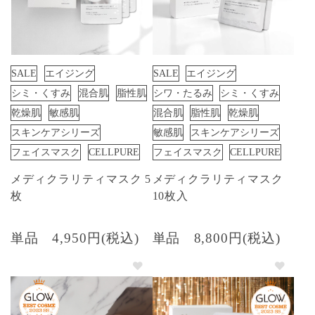
SALE
エイジング
SALE
エイジング
シミ・くすみ
混合肌
脂性肌
シワ・たるみ
シミ・くすみ
乾燥肌
敏感肌
混合肌
脂性肌
乾燥肌
スキンケアシリーズ
敏感肌
スキンケアシリーズ
フェイスマスク
CELLPURE
フェイスマスク
CELLPURE
メディクラリティマスク 5
メディクラリティマスク
枚
10枚入
単品
4,950円(税込)
単品
8,800円(税込)