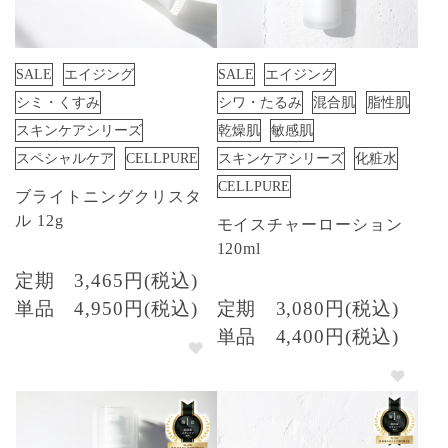
SALE
エイジング
SALE
エイジング
シミ・くすみ
シワ・たるみ
混合肌
脂性肌
スキンケアシリーズ
乾燥肌
敏感肌
スペシャルケア
CELLPURE
スキンケアシリーズ
化粧水
CELLPURE
ブライトニングクリスタ
ル 12g
モイスチャーローション
120ml
定期
3,465円(税込)
単品
4,950円(税込)
定期
3,080円(税込)
単品
4,400円(税込)