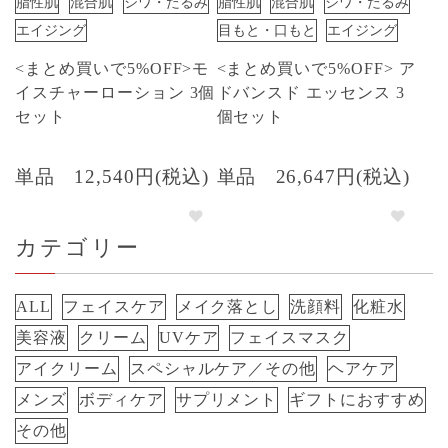
脂性肌
混合肌
シワ・たるみ
脂性肌
混合肌
シワ・たるみ
エイジング
目もと・口もと
エイジング
<まとめ買いで5%OFF>モ
<まとめ買いで5%OFF> ア
イスチャーローション 3個
ドバンスド エッセンス 3
セット
個セット
単品
12,540円(税込)
単品
26,647円(税込)
カテゴリー
ALL
フェイスケア
メイク落とし
洗顔料
化粧水
美容液
クリーム
UVケア
フェイスマスク
アイクリーム
スペシャルケア／その他
ヘアケア
メンズ
ボディケア
サプリメント
ギフトにおすすめ
その他