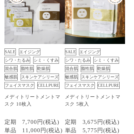
SALE
エイジング
SALE
エイジング
シワ・たるみ
シミ・くすみ
シワ・たるみ
シミ・くすみ
混合肌
脂性肌
乾燥肌
混合肌
脂性肌
乾燥肌
敏感肌
スキンケアシリーズ
敏感肌
スキンケアシリーズ
フェイスマスク
CELLPURE
フェイスマスク
CELLPURE
メディトリートメントマ
メディトリートメントマ
スク 10枚入
スク 5枚入
定期
7,700円(税込)
定期
3,675円(税込)
単品
11,000円(税込)
単品
5,775円(税込)