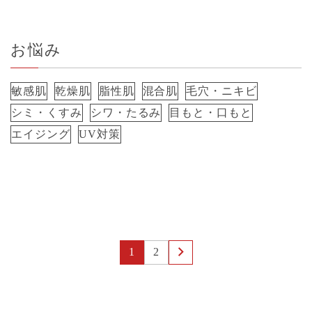
お悩み
敏感肌
乾燥肌
脂性肌
混合肌
毛穴・ニキビ
シミ・くすみ
シワ・たるみ
目もと・口もと
エイジング
UV対策
1
2