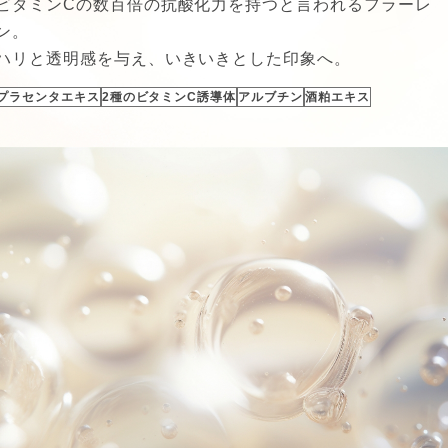
ビタミンCの数百倍の抗酸化力を持つと言われるフラーレ
ン。
ハリと透明感を与え、いきいきとした印象へ。
プラセンタエキス
2種のビタミンC誘導体
アルブチン
酒粕エキス