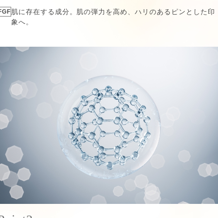
FGF
肌に存在する成分。肌の弾力を高め、ハリのあるピンとした印
象へ。