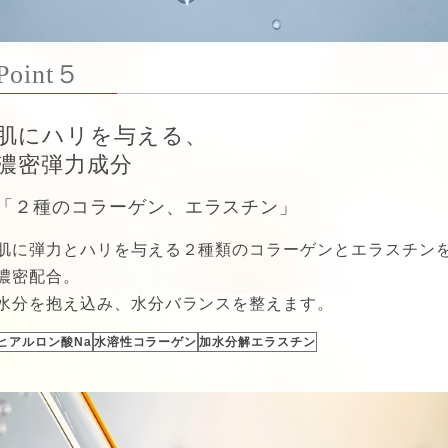
Point５
肌にハリを与える、
濃密弾力成分
「２種のコラーゲン、エラスチン」
肌に弾力とハリを与える２種類のコラーゲンとエラスチン
濃密配合。
水分を抱え込み、水分バランスを整えます。
ヒアルロン酸Na
水溶性コラーゲン
加水分解エラスチン