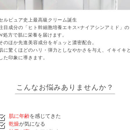
セルピュア史上最高級クリーム誕生
注目成分の「ヒト幹細胞培養エキス×ナイアシンアミド」の
W処方で肌に栄養を届けます。
そのほか先進美容成分をギュッと濃密配合。
肌に驚くほどのハリ・弾力としなやかさを与え、イキイキ
した印象に導きます。
こんなお悩みありませんか？
肌に年齢
を感じてきた
乾燥
が気になる