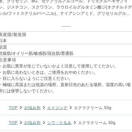
水、グリセリン、BG、セテアリルアルコール、トリエチルヘキサノイ
ン、ジメチコン、スクワラン、ラウロイルグルタミン酸ジ(オクチルドデ
シル/フィトステリル/ベヘニル)、ナイアシンアミド、グリセリルグルコ
シド、ヒトオリゴペプチド-1、ヒトオリゴペプチド-13、ヒト脂肪細胞
化培養液エキス、フラーレン、セラミドEOP、セラミドNP、セラミド
AP、フィトスフィンゴシン、アルブチン、テトラヘキシルデカン酸アス
原産国/製造国
コルビル、リン酸アスコルビルMg、ヒアルロン酸Na、水溶性コラーゲ
日本
ン、加水分解エラスチン、アセチルヘキサペプチド-8、パルミチン酸レ
肌質
チノール、水溶性プロテオグリカン、セイヨウミザクラ果実エキス、ダ
乾燥肌/オイリー肌/敏感肌/混合肌/普通肌
イズ種子エキス、アカヤジオウ根エキス、プラセンタエキス、酒粕エキ
注意事項
ス、サッカロミセスセレビシアエエキス、ナットウガム、マグワ根皮エ
・お肌に異常が生じていないかよく注意して使用してください。
キス、カンゾウ根エキス、オタネニンジン根エキス、ローヤルゼリーエ
・お肌に合わないときは、ご使用をおやめください。
キス、トコフェロール、ココイルアルギニンエチルPCA、ポリクオタニ
・目に入らないようにご注意ください。
ウム-61、ヒドロキシステアリン酸コレステリル、コレステロール、カ
・極端に高温または低温の場所、直射日光のあたる場所、湿度の高い場
ナバラ果実油、アンズ核油、アボカド油、オリーブ果実油、ヒマワリ種
所には保管しないでください。
子油、コーン油、PVP、1,2-ヘキサンジオール、カプリリルグリコール
(クエン酸/乳酸/リノール酸/オレイン酸)グリセリル、ミリスチン酸ポリ
リセリル-10、ラウロイルラクチレートNa、ステアリン酸グリセリル
TOP
お悩み別
エイジング
エクラクリーム 50g
(SE)、ポリソルベート60、イソステアリン酸ソルビタン、セテアリルグ
ルコシド、(アクリル酸ヒドロキシエチル/アクリロイルジメチルタウリ
TOP
お悩み別
シワ・たるみ
エクラクリーム 50g
Na)コポリマー、キサンタンガム、カルボマー、クエン酸、クエン酸
Na、EDTA-2Na、メチルパラベン、プロピルパラベン、ダマスクバラ花