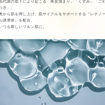
肌代謝の低下により起こる「角質溜まり」「くすみ」「ご
つき」。
奥から肌を押し上げ、肌サイクルをサポートする『レチノ
ル誘導体』を配合。
いつも新しいツルン肌に。