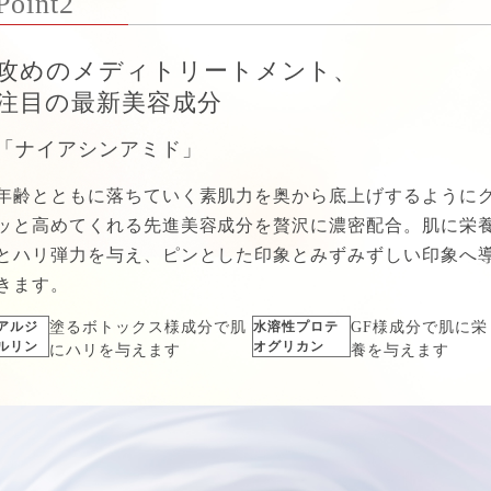
Point2
攻めのメディトリートメント、
注目の最新美容成分
「ナイアシンアミド」
年齢とともに落ちていく素肌力を奥から底上げするように
ッと高めてくれる先進美容成分を贅沢に濃密配合。肌に栄
とハリ弾力を与え、ピンとした印象とみずみずしい印象へ
きます。
アルジ
塗るボトックス様成分で肌
水溶性プロテ
GF様成分で肌に栄
ルリン
オグリカン
にハリを与えます
養を与えます