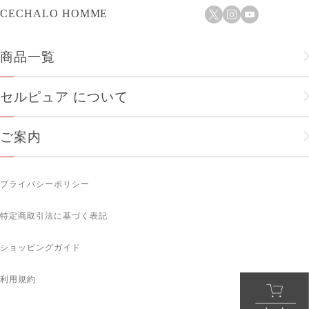
CECHALO HOMME
商品一覧
フェイスケア
セルピュア について
ヘアケア
セルピュアのこだわり
ご案内
メンズ
会社概要
ショップリスト
人気商品
プライバシーポリシー
企業理念
お知らせ
ボディケア
特定商取引法に基づく表記
メルマガ登録
サプリメント
ショッピングガイド
ギフトにおすすめ
利用規約