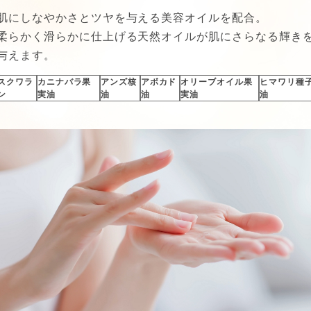
肌にしなやかさとツヤを与える美容オイルを配合。
柔らかく滑らかに仕上げる天然オイルが肌にさらなる輝き
与えます。
スクワラ
カニナバラ果
アンズ核
アボカド
オリーブオイル果
ヒマワリ種
ン
実油
油
油
実油
油