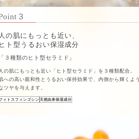
Point３
人の肌にもっとも近い、
ヒト型うるおい保湿成分
「３種類のヒト型セラミド」
人の肌にもっとも近い「ヒト型セラミド」を３種類配合。
肌への高い親和性とうるおい保持効果で、内側から輝くよ
なツヤを与えます。
フィトスフィンゴシン
天然由来保湿成分