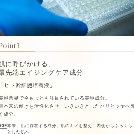
Point1
肌に呼びかける、
最先端エイジングケア成分
「ヒト幹細胞培養液」
美容業界で今もっとも注目されている美容成分。
肌本来の働きを活性化させ、いきいきとしたハリとツヤへ
く成分。
EGF
本来、肌に存在する成分。肌のキメを整え、内側からふっくら
とした肌へ