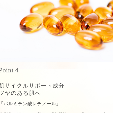
Point４
肌サイクルサポート成分
ツヤのある肌へ
「パルミチン酸レチノール」