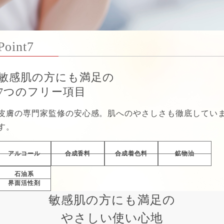
Point7
敏感肌の方にも満足の
7つのフリー項目
皮膚の専門家監修の安心感。肌へのやさしさも徹底してい
す。
アルコール
合成香料
合成着色料
鉱物油
石油系
界面活性剤
敏感肌の方にも満足の
やさしい使い心地