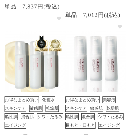
単品
7,837円(税込)
単品
7,012円(税込)
お得なまとめ買い
化粧水
お得なまとめ買い
美容液
スキンケア
敏感肌
乾燥肌
スキンケア
敏感肌
乾燥肌
脂性肌
混合肌
シワ・たるみ
脂性肌
混合肌
シワ・たるみ
エイジング
目もと・口もと
エイジング