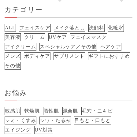
カテゴリー
ALL
フェイスケア
メイク落とし
洗顔料
化粧水
美容液
クリーム
UVケア
フェイスマスク
アイクリーム
スペシャルケア／その他
ヘアケア
メンズ
ボディケア
サプリメント
ギフトにおすすめ
その他
お悩み
敏感肌
乾燥肌
脂性肌
混合肌
毛穴・ニキビ
シミ・くすみ
シワ・たるみ
目もと・口もと
エイジング
UV対策