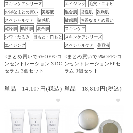
スキンケアシリーズ
エイジング
毛穴・ニキビ
お得なまとめ買い
美容液
混合肌
脂性肌
乾燥肌
スペシャルケア
敏感肌
敏感肌
お得なまとめ買い
乾燥肌
脂性肌
混合肌
スキンケア
シワ・たるみ
目もと・口もと
スキンケアシリーズ
エイジング
スペシャルケア
美容液
<まとめ買いで5%OFF>コ
<まとめ買いで5%OFF>コ
ンセントレーション３DC
ンセントレーションEPセ
セラム 3個セット
ラム 3個セット
単品
14,107円(税込)
単品
18,810円(税込)