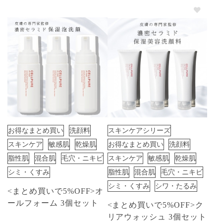
お得なまとめ買い
洗顔料
スキンケアシリーズ
スキンケア
敏感肌
乾燥肌
お得なまとめ買い
洗顔料
脂性肌
混合肌
毛穴・ニキビ
スキンケア
敏感肌
乾燥肌
シミ・くすみ
脂性肌
混合肌
毛穴・ニキビ
シミ・くすみ
シワ・たるみ
<まとめ買いで5%OFF>オ
ールフォーム 3個セット
<まとめ買いで5%OFF>ク
リアウォッシュ 3個セット