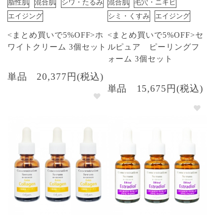
脂性肌
混合肌
シワ・たるみ
混合肌
毛穴・ニキビ
エイジング
シミ・くすみ
エイジング
<まとめ買いで5%OFF>ホ
<まとめ買いで5%OFF>セ
ワイトクリーム 3個セット
ルピュア ピーリングフ
ォーム 3個セット
単品
20,377円(税込)
単品
15,675円(税込)