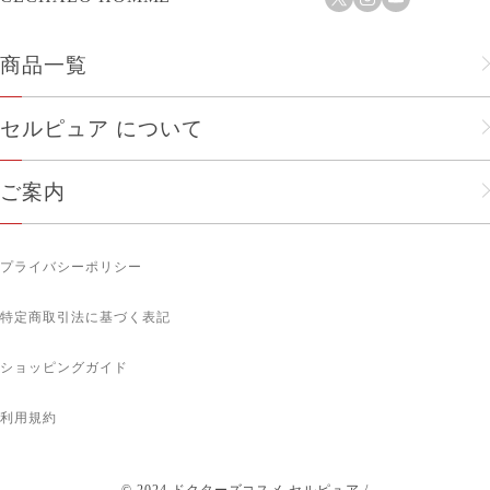
商品一覧
フェイスケア
セルピュア について
ヘアケア
セルピュアのこだわり
ご案内
メンズ
会社概要
ショップリスト
人気商品
プライバシーポリシー
企業理念
お知らせ
ボディケア
特定商取引法に基づく表記
メルマガ登録
サプリメント
ショッピングガイド
ギフトにおすすめ
利用規約