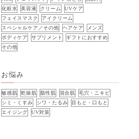
化粧水
美容液
クリーム
UVケア
フェイスマスク
アイクリーム
スペシャルケア／その他
ヘアケア
メンズ
ボディケア
サプリメント
ギフトにおすすめ
その他
お悩み
敏感肌
乾燥肌
脂性肌
混合肌
毛穴・ニキビ
シミ・くすみ
シワ・たるみ
目もと・口もと
エイジング
UV対策