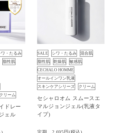
シワ・たるみ
SALE
シワ・たるみ
混合肌
脂性肌
脂性肌
乾燥肌
敏感肌
CECHALO HOMME
オールインワン乳液
スキンケアシリーズ
クリーム
クリーム
セシャロオム スムースエ
マルジョンジェル(乳液タ
ハイドレー
イプ)
ジェル
定期
2,695円(税込)
込)