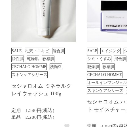
SALE
毛穴・ニキビ
混合肌
SALE
エイジング
脂性肌
乾燥肌
敏感肌
シミ・くすみ
混合肌
CECHALO HOMME
洗顔料
乾燥肌
敏感肌
スキンケアシリーズ
CECHALO HOMME
オールインワンジェル
セシャロオム ミネラルク
スキンケアシリーズ
レイウォッシュ 100g
セシャロオム 
ト モイスチャー
定期
1,540円(税込)
単品
2,200円(税込)
定期
3,080円(税