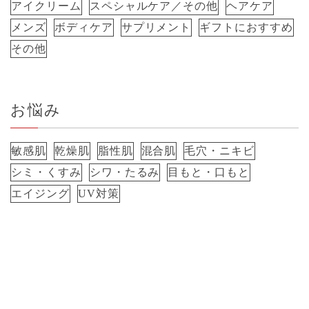
アイクリーム
スペシャルケア／その他
ヘアケア
メンズ
ボディケア
サプリメント
ギフトにおすすめ
その他
お悩み
敏感肌
乾燥肌
脂性肌
混合肌
毛穴・ニキビ
シミ・くすみ
シワ・たるみ
目もと・口もと
エイジング
UV対策