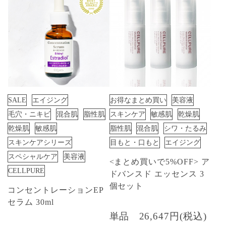
SALE
エイジング
お得なまとめ買い
美容液
毛穴・ニキビ
混合肌
脂性肌
スキンケア
敏感肌
乾燥肌
乾燥肌
敏感肌
脂性肌
混合肌
シワ・たるみ
スキンケアシリーズ
目もと・口もと
エイジング
スペシャルケア
美容液
<まとめ買いで5%OFF> ア
CELLPURE
ドバンスド エッセンス 3
個セット
コンセントレーションEP
セラム 30ml
単品
26,647円(税込)