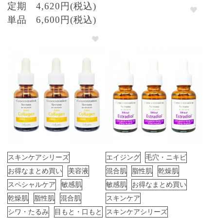
定期
4,620円(税込)
単品
6,600円(税込)
スキンケアシリーズ
エイジング
毛穴・ニキビ
お得なまとめ買い
美容液
混合肌
脂性肌
乾燥肌
スペシャルケア
敏感肌
敏感肌
お得なまとめ買い
乾燥肌
脂性肌
混合肌
スキンケア
シワ・たるみ
目もと・口もと
スキンケアシリーズ