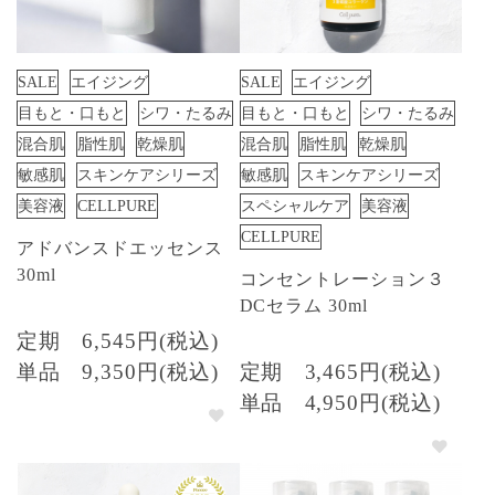
SALE
エイジング
SALE
エイジング
目もと・口もと
シワ・たるみ
目もと・口もと
シワ・たるみ
混合肌
脂性肌
乾燥肌
混合肌
脂性肌
乾燥肌
敏感肌
スキンケアシリーズ
敏感肌
スキンケアシリーズ
美容液
CELLPURE
スペシャルケア
美容液
CELLPURE
アドバンスドエッセンス
30ml
コンセントレーション３
DCセラム 30ml
定期
6,545円(税込)
単品
9,350円(税込)
定期
3,465円(税込)
単品
4,950円(税込)