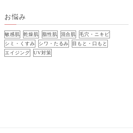
お悩み
敏感肌
乾燥肌
脂性肌
混合肌
毛穴・ニキビ
シミ・くすみ
シワ・たるみ
目もと・口もと
エイジング
UV対策