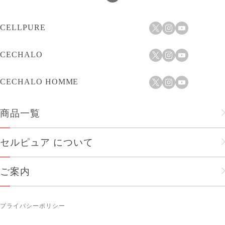
CELLPURE
CECHALO
CECHALO HOMME
商品一覧
フェイスケア
セルピュア について
ヘアケア
セルピュアのこだわり
ご案内
メンズ
会社概要
ショップリスト
人気商品
プライバシーポリシー
企業理念
お知らせ
ボディケア