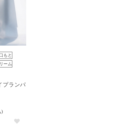
口もと
リーム
イプランパ
込)