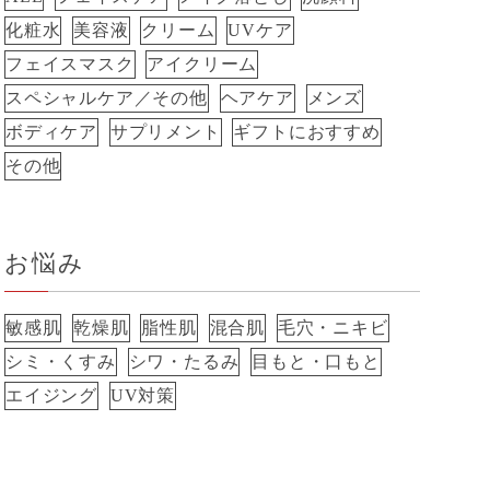
化粧水
美容液
クリーム
UVケア
フェイスマスク
アイクリーム
スペシャルケア／その他
ヘアケア
メンズ
ボディケア
サプリメント
ギフトにおすすめ
その他
お悩み
敏感肌
乾燥肌
脂性肌
混合肌
毛穴・ニキビ
シミ・くすみ
シワ・たるみ
目もと・口もと
エイジング
UV対策