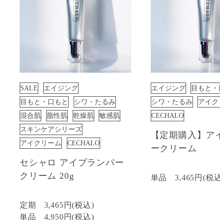
SALE
エイジング
エイジング
目もと・
目もと・口もと
シワ・たるみ
シワ・たるみ
アイク
混合肌
脂性肌
乾燥肌
敏感肌
CECHALO
スキンケアシリーズ
【定期購入】ア
アイクリーム
CECHALO
ークリーム
セシャロ アイプランパー
クリーム 20g
単品
3,465円(税
定期
3,465円(税込)
単品
4,950円(税込)