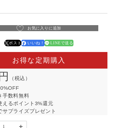
お気に入りに追加
ポスト
いいね！
LINEで送る
お得な定期購入
5円
（税込）
0%OFF
き手数料無料
使えるポイント3%還元
でサプライズプレゼント