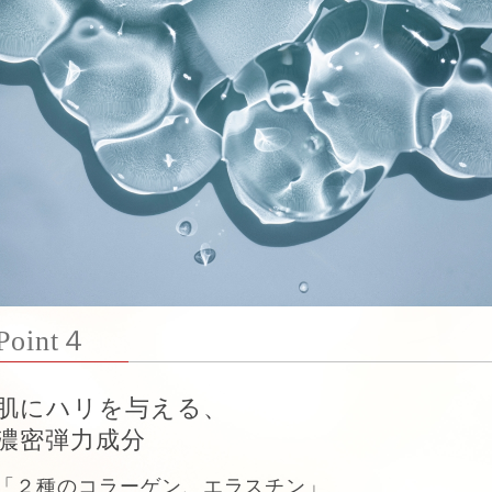
Point４
肌にハリを与える、
濃密弾力成分
「２種のコラーゲン、エラスチン」