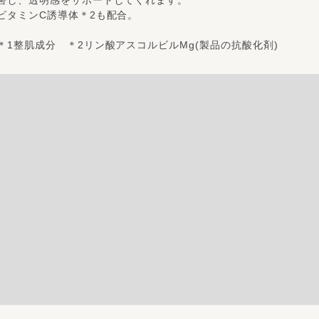
ビタミンC誘導体＊2も配合。
＊1整肌成分 ＊2リン酸アスコルビルMg(製品の抗酸化剤)