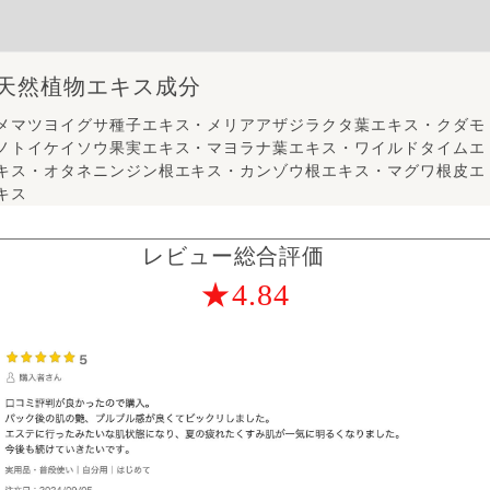
天然植物エキス成分
メマツヨイグサ種子エキス・メリアアザジラクタ葉エキス・クダモ
ノトイケイソウ果実エキス・マヨラナ葉エキス・ワイルドタイムエ
キス・オタネニンジン根エキス・カンゾウ根エキス・マグワ根皮エ
キス
レビュー総合評価
★4.84