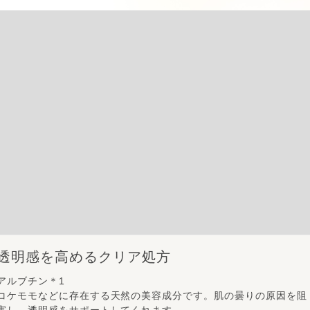
透明感を高めるクリア処方
アルブチン＊1
コケモモなどに存在する天然の美容成分です。肌の曇りの原因を阻
害し、透明感をサポートしてくれます。