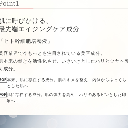
Point1
肌に呼びかける、
最先端エイジングケア成分
「ヒト幹細胞培養液」
美容業界で今もっとも注目されている美容成分。
肌本来の働きを活性化させ、いきいきとしたハリとツヤへ
く成分。
EGF
本来、肌に存在する成分。肌のキメを整え、内側からふっくら
とした肌へ
FGF
肌に存在する成分。肌の弾力を高め、ハリのあるピンとした印
象へ。