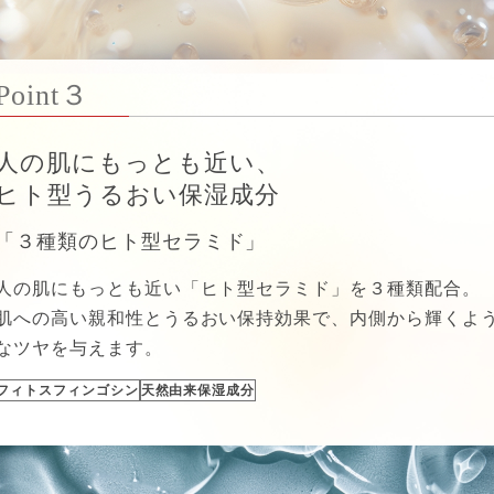
Point３
人の肌にもっとも近い、
ヒト型うるおい保湿成分
「３種類のヒト型セラミド」
人の肌にもっとも近い「ヒト型セラミド」を３種類配合。
肌への高い親和性とうるおい保持効果で、内側から輝くよ
なツヤを与えます。
フィトスフィンゴシン
天然由来保湿成分