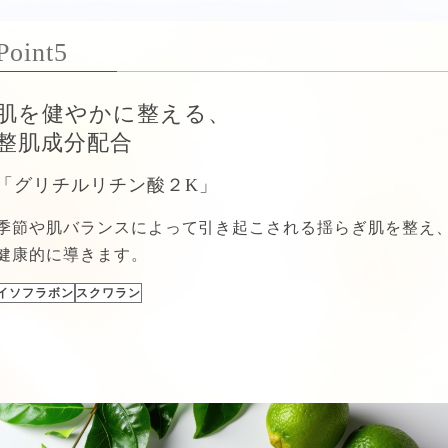
Point5
肌を健やかに整える、
整肌成分配合
「グリチルリチン酸２K」
季節や肌バランスによって引き起こされる揺らぎ肌を整え
健康的に導きます。
イソフラボン
スクワラン