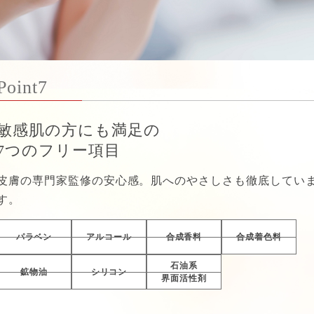
Point7
敏感肌の方にも満足の
7つのフリー項目
皮膚の専門家監修の安心感。肌へのやさしさも徹底してい
す。
パラベン
アルコール
合成香料
合成着色料
石油系
鉱物油
シリコン
界面活性剤