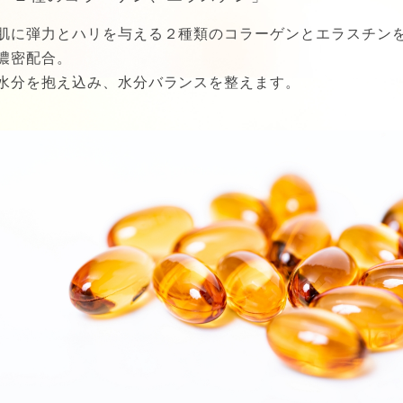
肌に弾力とハリを与える２種類のコラーゲンとエラスチン
濃密配合。
水分を抱え込み、水分バランスを整えます。