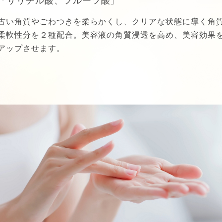
「サリチル酸、フルーツ酸」
古い角質やごわつきを柔らかくし、クリアな状態に導く角
柔軟性分を２種配合。美容液の角質浸透を高め、美容効果
アップさせます。