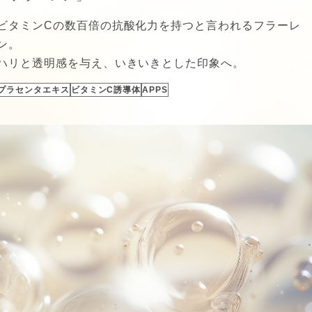
ビタミンCの数百倍の抗酸化力を持つと言われるフラーレ
ン。
ハリと透明感を与え、いきいきとした印象へ。
プラセンタエキス
ビタミンC誘導体
APPS