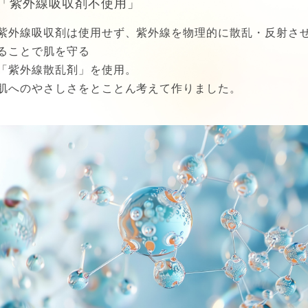
「紫外線吸収剤不使用」
紫外線吸収剤は使用せず、紫外線を物理的に散乱・反射さ
ることで肌を守る
「紫外線散乱剤」を使用。
肌へのやさしさをとことん考えて作りました。