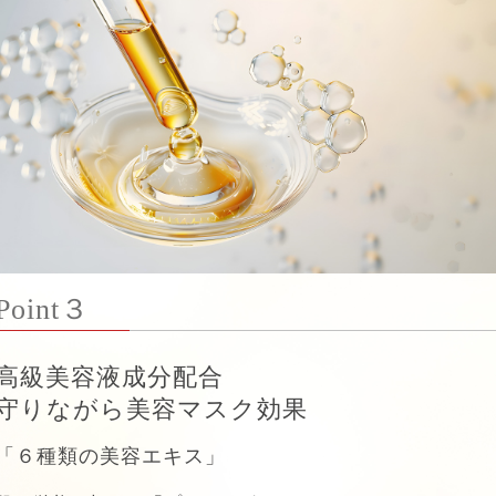
Point３
高級美容液成分配合
守りながら美容マスク効果
「６種類の美容エキス」