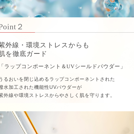
Point２
紫外線・環境ストレスからも
肌を徹底ガード
「ラップコンポーネント＆UVシールドパウダー」
うるおいを閉じ込めるラップコンポーネントされた
撥水加工された機能性UVパウダーが
紫外線や環境ストレスからやさしく肌を守ります。