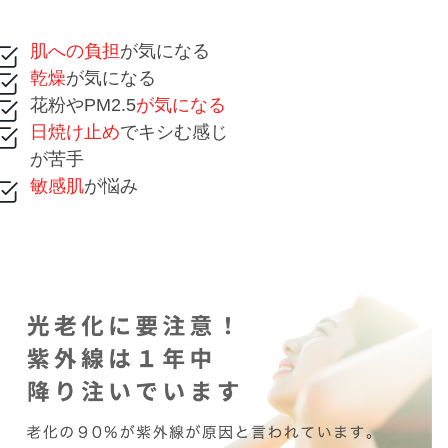
肌への負担
が気になる
乾燥
が気になる
花粉やPM2.5
が気になる
日焼け止め
でキシむ感じ
が苦手
敏感肌
が悩み