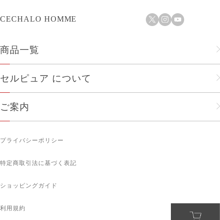
CECHALO HOMME
商品一覧
フェイスケア
セルピュア について
ヘアケア
セルピュアのこだわり
ご案内
メンズ
会社概要
ショップリスト
人気商品
プライバシーポリシー
企業理念
お知らせ
ボディケア
特定商取引法に基づく表記
メルマガ登録
サプリメント
ショッピングガイド
ギフトにおすすめ
利用規約