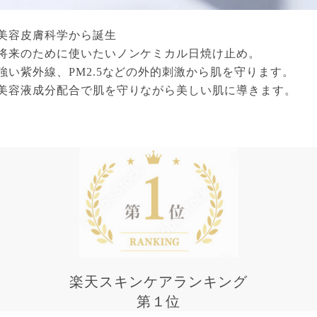
美容皮膚科学から誕生
将来のために使いたいノンケミカル日焼け止め。
強い紫外線、PM2.5などの外的刺激から肌を守ります。
美容液成分配合で肌を守りながら美しい肌に導きます。
楽天スキンケアランキング
第１位