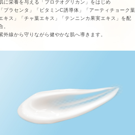
肌に栄養を与える「プロテオグリカン」をはじめ
「プラセンタ」「ビタミンC誘導体」「アーティチョーク
エキス」「チャ葉エキス」「テンニンカ果実エキス」を配
合。
紫外線から守りながら健やかな肌へ導きます。