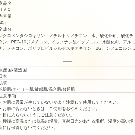
商品名
ＵＶＸ
内容量
50g
全成分
シクロペンタシロキサン、メチルトリメチコン、水、酸化亜鉛、酸化チ
タン、PEG‐10ジメチコン、イソノナン酸イソノニル、水酸化AI、アル
ナ、メチコン、ポリプロピルシルセスキオキサン、BG、ジフェニルシ
キシフェニルトリメチコン、トリメチルシロキシケイ酸、ポリヒドロキ
システアリン酸、イソステアリン酸、オクテニルコハク酸デンプンAl、
PEG-9ポリジメチルシロキシエチルジメチコン、ジメチコノール、グリ
原産国/製造国
セリン、テトラヘキシルデカン酸アスコルビル、シア脂、ポリグルタミ
日本
ン酸、テンニンカ果実エキス、アーチチョーク葉エキス、チャ葉エキ
肌質
ス、加水分解サケ卵巣膜エキス、水溶性プロテオグリカン、グリチルレ
乾燥肌/オイリー肌/敏感肌/混合肌/普通肌
チン酸ステアリル、シリカ、硫酸Mg、フェノキシエタノール
注意事項
・お肌に異常が生じていないかよく注意して使用してください。
・お肌に合わないときは、ご使用をおやめください。
・目に入らないようにご注意ください。
・極端に高温または低温の場所、直射日光のあたる場所、湿度の高い場
所には保管しないでください。