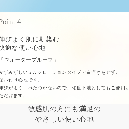
Point４
伸びよく肌に馴染む
快適な使い心地
「ウォータープルーフ」
みずみずしいミルクローションタイプで白浮きをせず、
軽い付け心地です。
伸びがよく、べたつかないので、化粧下地としてもご使用
ただけます。
敏感肌の方にも満足の
やさしい使い心地