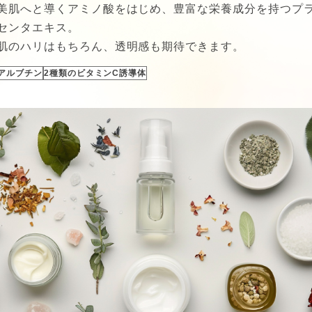
美肌へと導くアミノ酸をはじめ、豊富な栄養成分を持つプ
センタエキス。
肌のハリはもちろん、透明感も期待できます。
アルブチン
2種類のビタミンC誘導体