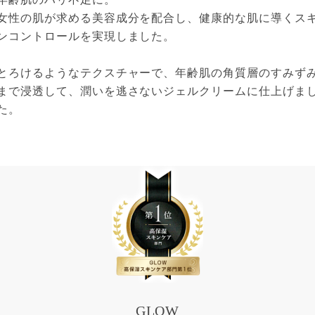
女性の肌が求める美容成分を配合し、健康的な肌に導くス
ンコントロールを実現しました。
とろけるようなテクスチャーで、年齢肌の角質層のすみず
まで浸透して、潤いを逃さないジェルクリームに仕上げま
た。
GLOW