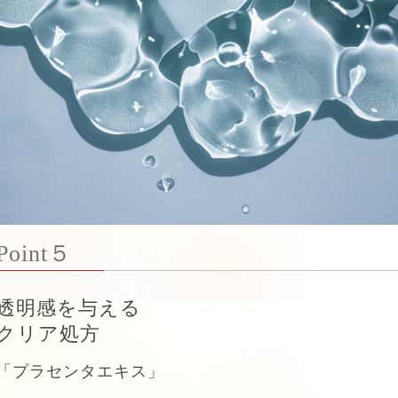
Point５
透明感を与える
クリア処方
「プラセンタエキス」