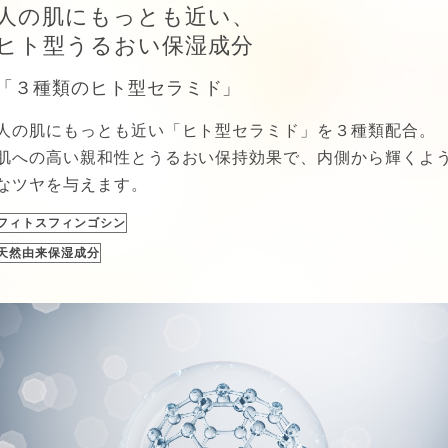
人の肌にもっとも近い、
ヒト型うるおい保湿成分
「３種類のヒト型セラミド」
人の肌にもっとも近い「ヒト型セラミド」を３種類配合。
肌への高い親和性とうるおい保持効果で、内側から輝くよ
なツヤを与えます。
フィトスフィンゴシン
天然由来保湿成分