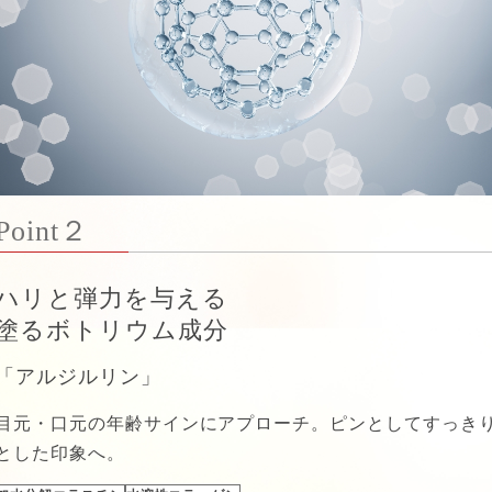
Point２
ハリと弾力を与える
塗るボトリウム成分
「アルジルリン」
目元・口元の年齢サインにアプローチ。ピンとしてすっき
とした印象へ。