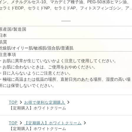
イン、メチルグルセス-10、マカデミア種子油、PEG-50水添ヒマシ油、
セラミドEOP、セラミドNP、セラミドAP、フィトスフィンゴシン、ア
ブチン、テトラヘキシルデカン酸アスコルビル、リン酸アスコルビル
Mg、ヒアルロン酸Na、水溶性コラーゲン、加水分解エラスチン、アセ
ルヘキサペプチド-8、パルミチン酸レチノール、プラセンタエキス、水
原産国/製造国
溶性プロテオグリカン、セイヨウミザクラ果実エキス、ダイズ種子エキ
日本
ス、アカヤジオウ根エキス、ローヤルゼリーエキス、トコフェロール、
肌質
酢酸トコフェロール、アルギニン、プルラン、ココイルアルギニンエチ
乾燥肌/オイリー肌/敏感肌/混合肌/普通肌
ルPCA、ポリクオタニウム-61、カニナバラ果実油、アンズ核油、アボ
注意事項
ド油、ヒマワリ種子油、ピーナッツ油、グレープフルーツ果皮油、コレ
・お肌に異常が生じていないかよく注意して使用してください。
ステロール、ラウリン酸ポリグリセリル-10、ラウロイルラクチレート
・お肌に合わないときは、ご使用をおやめください。
Na、PEG-32、BG、キサンタンガム、カルボマー、クエン酸、クエン酸
・目に入らないようにご注意ください。
Na、水酸化K、メチルパラベン、プロピルパラベン
・極端に高温または低温の場所、直射日光のあたる場所、湿度の高い場
所には保管しないでください。
TOP
お得で便利な定期購入
【定期購入】ホワイトクリーム
TOP
【定期購入】ホワイトクリーム
【定期購入】ホワイトクリーム