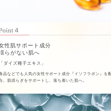
Point４
女性肌サポート成分
揺らがない肌へ
「ダイズ種子エキス」
食品などでも人気の女性サポート成分『イソフラボン』を
合。肌揺らぎをサポートし、落ち着いた肌へ。