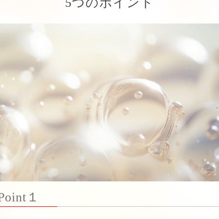
5つのポイント
Point１