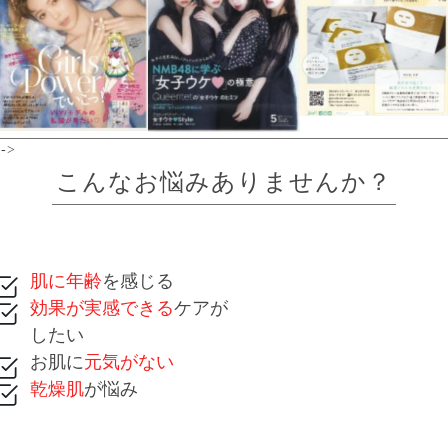
-->
こんなお悩みありませんか？
肌に年齢
を感じる
効果が実感できる
ケアが
したい
お肌に
元気がない
乾燥肌
が悩み