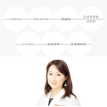
石油系界面
パラベン
アルコール
鉱物油
活性剤
シリコン
合成香料
合成着色料