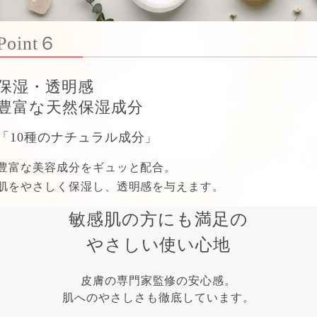
Point６
保湿・透明感
豊富な天然保湿成分
「10種のナチュラル成分」
豊富な美容成分をギュッと配合。
肌をやさしく保湿し、透明感を与えます。
敏感肌の方にも満足の
やさしい使い心地
皮膚の専門家監修の安心感。
肌へのやさしさも徹底しています。