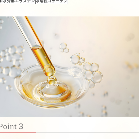
加水分解エラスチン
水溶性コラーゲン
Point３