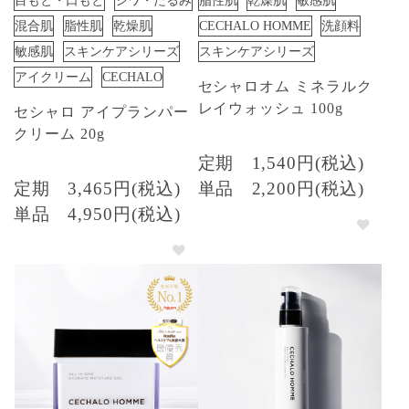
目もと・口もと
シワ・たるみ
脂性肌
乾燥肌
敏感肌
混合肌
脂性肌
乾燥肌
CECHALO HOMME
洗顔料
敏感肌
スキンケアシリーズ
スキンケアシリーズ
アイクリーム
CECHALO
セシャロオム ミネラルク
レイウォッシュ 100g
セシャロ アイプランパー
クリーム 20g
定期
1,540円(税込)
定期
3,465円(税込)
単品
2,200円(税込)
単品
4,950円(税込)