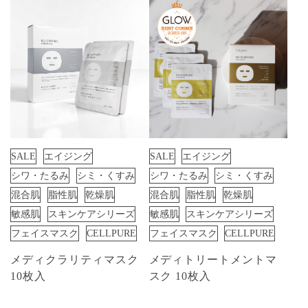
SALE
エイジング
SALE
エイジング
シワ・たるみ
シミ・くすみ
シワ・たるみ
シミ・くすみ
混合肌
脂性肌
乾燥肌
混合肌
脂性肌
乾燥肌
敏感肌
スキンケアシリーズ
敏感肌
スキンケアシリーズ
フェイスマスク
CELLPURE
フェイスマスク
CELLPURE
メディクラリティマスク
メディトリートメントマ
10枚入
スク 10枚入