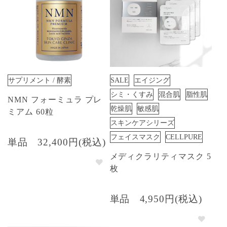
サプリメント / 酵素
SALE
エイジング
シミ・くすみ
混合肌
脂性肌
NMN フォーミュラ プレ
乾燥肌
敏感肌
ミアム 60粒
スキンケアシリーズ
フェイスマスク
CELLPURE
単品
32,400円(税込)
メディクラリティマスク 5
枚
単品
4,950円(税込)