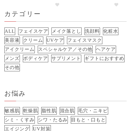
カテゴリー
ALL
フェイスケア
メイク落とし
洗顔料
化粧水
美容液
クリーム
UVケア
フェイスマスク
アイクリーム
スペシャルケア／その他
ヘアケア
メンズ
ボディケア
サプリメント
ギフトにおすすめ
その他
お悩み
敏感肌
乾燥肌
脂性肌
混合肌
毛穴・ニキビ
シミ・くすみ
シワ・たるみ
目もと・口もと
エイジング
UV対策