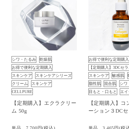
シワ・たるみ
乾燥肌
お得で便利な定期購入
お得で便利な定期購入
【定期購入】3DCセラ
スキンケア
スキンケアシリーズ
スキンケア
敏感肌
クリーム
スキンケア
脂性肌
混合肌
シワ
CELLPURE
目もと・口もと
エイ
【定期購入】エクラクリー
【定期購入】コ
ム 50g
ーション３DC
単品
7,700円(税込)
単品
3,465円(税