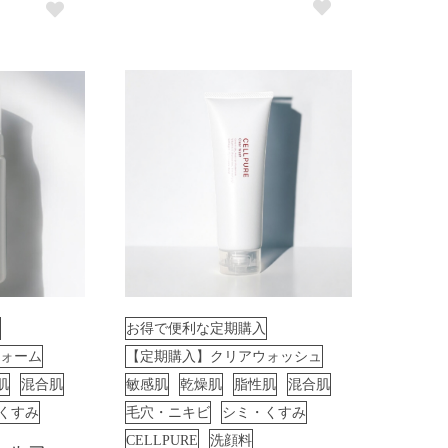
お得で便利な定期購入
ォーム
【定期購入】クリアウォッシュ
肌
混合肌
敏感肌
乾燥肌
脂性肌
混合肌
くすみ
毛穴・ニキビ
シミ・くすみ
CELLPURE
洗顔料