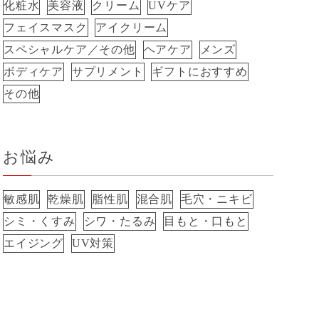
化粧水
美容液
クリーム
UVケア
フェイスマスク
アイクリーム
スペシャルケア／その他
ヘアケア
メンズ
ボディケア
サプリメント
ギフトにおすすめ
その他
お悩み
敏感肌
乾燥肌
脂性肌
混合肌
毛穴・ニキビ
シミ・くすみ
シワ・たるみ
目もと・口もと
エイジング
UV対策