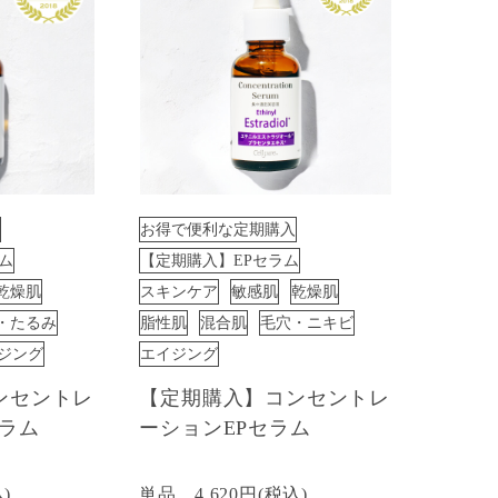
お得で便利な定期購入
ム
【定期購入】EPセラム
乾燥肌
スキンケア
敏感肌
乾燥肌
・たるみ
脂性肌
混合肌
毛穴・ニキビ
ジング
エイジング
ンセントレ
【定期購入】コンセントレ
セラム
ーションEPセラム
込)
単品
4,620円(税込)