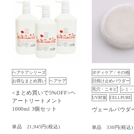
ヘアケアシリーズ
ボディケア / その他
お得なまとめ買い
ヘアケア
日焼け止めパウダー
毛穴・ニキビ
シミ・
<まとめ買いで5%OFF>ヘ
UV対策
CELLPURE
アートリートメント
1000ml 3個セット
ヴェールパウダ
単品
21,945円(税込)
単品
330円(税込)