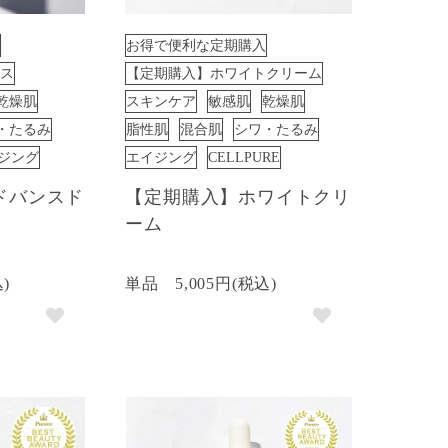
お得で便利な定期購入
ス
【定期購入】ホワイトクリーム
乾燥肌
スキンケア
敏感肌
乾燥肌
・たるみ
脂性肌
混合肌
シワ・たるみ
ジング
エイジング
CELLPURE
ドバンスド
【定期購入】ホワイトクリ
ーム
込)
単品
5,005円(税込)